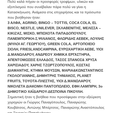
Πολύ καλά πήγαν οι προσφορές τροφίμων, υλικών και
εξοπλισμού που συνέβαλαν πάρα πολύ να γίνει η
Κατασκήνωση. Ανάμεσα στις επιχειρήσεις και τα πρόσωπα
που βοήθησαν ήταν:
3 ΑΛΦΑ, AGRINO, BINGO – TOTTIS, COCA COLA, EL
BISCO, NESTLE, UNILEVER, ΣΚΛΑΒΕΝΙΤΗΣ, ΜΕΛΙΣΣΑ –
ΚΙΚΙΖΑΣ, ΜΙΣΚΟ, ΜΠΙΣΚΟΤΑ ΠΑΠΑΔΟΠΟΥΛΟΥ,
ΠΑΝΕΜΠΟΡΙΚΗ-Σ.ΨΙΛΙΑΝΟΣ, ΦΛΩΡΙΔΗΣ ΑΕΒΕΚ, ΛΟΥΛΗΣ
(ΜΥΛΟΙ ΑΓ. ΓΕΩΡΓΙΟΥ), GREEN COLA, ΑΡΤΟΠΟΙΕΙΟ
ΣΙΟΛΗ, FRIESLANDCAMPINA, ΕΥΡΩΧΑΡΤΙΚΗ ΑΕΒΕ, ΥΙΟΙ
Δ.ΜΑΝΩΛΑΡΟΥ, ΑΝΔΡΕΟΥ ΧΗΜΙΚΑ ΕΡΓΑΣΤΗΡΙΑ,
ΑΠΕΝΤΟΜΩΣΕΙΣ ΕΛΛΑΔΟΣ, ΤΑΣΟΣ ΣΠΑΝΟΣ& ΧΡΥΣΑ
ΧΑΡΙΣΙΑΔΟΥ, ΧΑΡΗΣ ΤΖΩΡΤΖΟΠΟΥΛΟΣ, ΚΩΣΤΑΣ
ΔΙΑΜΑΝΤΗΣ, ΚΤΗΜΑ ΜΟΥΣΩΝ, ΜΑΡΙΑ&ΚΩΝΣΤΑΝΤΙΝΟΣ
ΓΚΟΛΟΓΙΑΝΝΗΣ, ΔΗΜΗΤΡΗΣ ΤΗΝΙΑΚΟΣ, PLANET
FRUITS, TOYOTA-ΠΛΕΣΤΗΣ, ΥΙΟΙ Δ.ΜΑΝΩΛΑΡΟΥ,
ΝΙΚΟΛΕΤΑ ΔΙΑΚΟΜΗ ΠΑΝΤΟΠΩΛΕΙΟ, ΕΦΗ ΛΑΜΠΙΡΗ, 3ο
ΔΗΜΟΤΙΚΟ ΧΑΪΔΑΡΙΟΥ-ΔΕΣΠΟΙΝΑ ΠΙΚΟΥΛΗ.
Σημαντική ήταν η βοήθεια που προσέφεραν στην εξεύρεση
χορηγιών οι Γιώργος Παναγόπουλος, Παναγιώτης
Κουβάτσος, Αντώνης Μπέρτσος, Παναγιώτης Αναστόπουλος
και Ξενοφών Παπαϊωάννου.