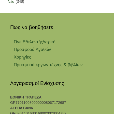
Νέα
(349)
Πως να βοηθήσετε
Γίνε Εθελοντής/ντρια!
Προσφορά Αγαθών
Χορηγίες
Προσφορά έργων τέχνης & βιβλίων
Λογαριασμοί Ενίσχυσης
ΕΘΝΙΚΗ ΤΡΑΠΕΖΑ
GR7701100800000008067172687
ALPHA BANK
GR0901401680168002002004752