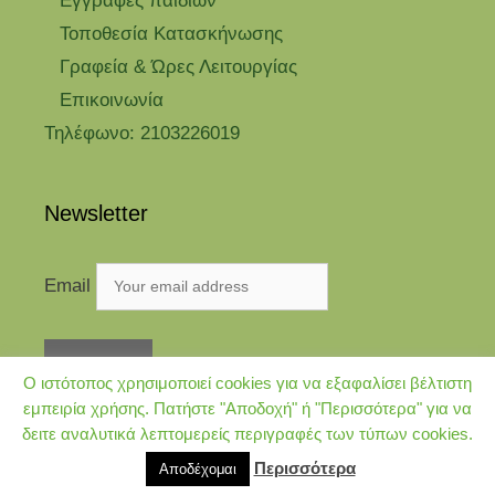
Eγγραφές παιδιών
Τοποθεσία Κατασκήνωσης
Γραφεία & Ώρες Λειτουργίας
Επικοινωνία
Τηλέφωνο: 2103226019
Newsletter
Email
Ο ιστότοπος χρησιμοποιεί cookies για να εξαφαλίσει βέλτιστη
εμπειρία χρήσης. Πατήστε "Αποδοχή" ή "Περισσότερα" για να
δειτε αναλυτικά λεπτομερείς περιγραφές των τύπων cookies.
© 2026 Kataskinosi.gr
• Φτιαγμένο με
GeneratePress
Περισσότερα
Αποδέχομαι