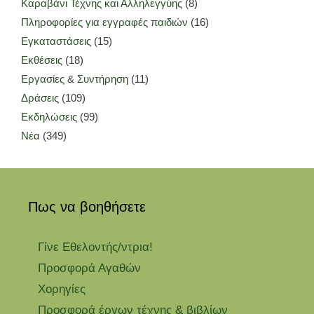
Καραβάνι Τέχνης και Αλληλεγγύης
(8)
Πληροφορίες για εγγραφές παιδιών
(16)
Εγκαταστάσεις
(15)
Εκθέσεις
(18)
Εργασίες & Συντήρηση
(11)
Δράσεις
(109)
Εκδηλώσεις
(99)
Νέα
(349)
Πως να βοηθήσετε
Γίνε Εθελοντής/ντρια!
Προσφορά Αγαθών
Χορηγίες
Προσφορά έργων τέχνης & βιβλίων