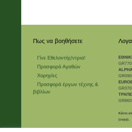
Πως να βοηθήσετε
Λογα
ΕΘΝΙΚ
Γίνε Εθελοντής/ντρια!
GR770
Προσφορά Αγαθών
ALPHA
Χορηγίες
GR090
EURO
Προσφορά έργων τέχνης &
GR370
βιβλίων
ΤΡΑΠΕ
GR860
Κάντε κλ
(copy).