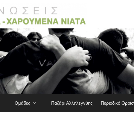
Ομάδες
Παζάρι Αλληλεγγύης
Περιοδικό Θροϊ
ΝΈΑ