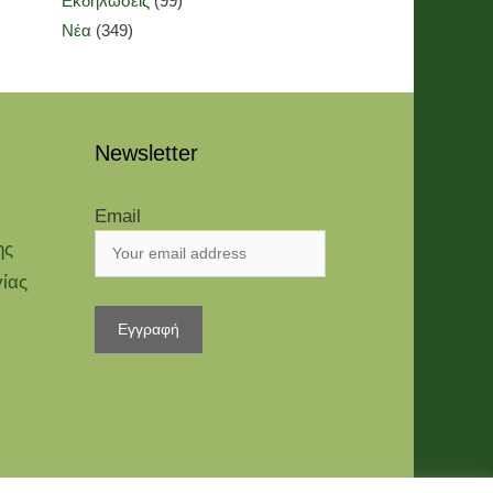
Εκδηλώσεις
(99)
Νέα
(349)
Newsletter
Email
ης
γίας