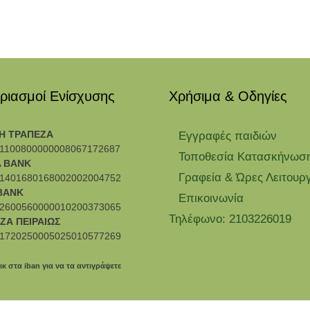
ριασμοί Ενίσχυσης
Χρήσιμα & Οδηγίες
Η ΤΡΑΠΕΖΑ
Eγγραφές παιδιών
1100800000008067172687
Τοποθεσία Κατασκήνωσ
 BANK
Γραφεία & Ώρες Λειτουρ
1401680168002002004752
BANK
Επικοινωνία
2600560000010200373065
Τηλέφωνο: 2103226019
ΖΑ ΠΕΙΡΑΙΩΣ
1720250005025010577269
ικ στα iban για να τα αντιγράψετε