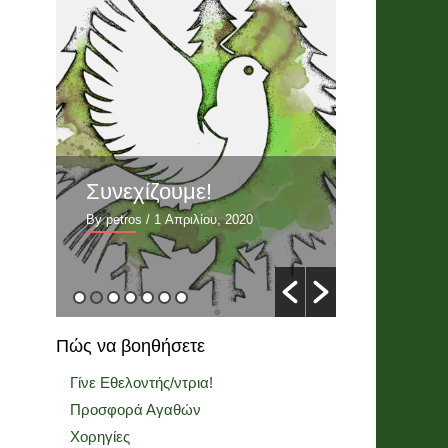
Συνεχίζουμε!
Αξιολό
ΙΙ: 4 ασ
By petros
/ 1 Απριλίου, 2020
τομείς
By petros
/ 26
Πώς να βοηθήσετε
Γίνε Εθελοντής/ντρια!
Προσφορά Αγαθών
Χορηγίες