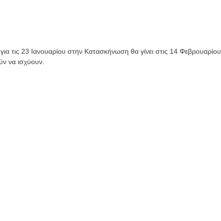
ια τις 23 Ιανουαρίου στην Κατασκήνωση θα γίνει στις 14 Φεβρουαρίου
ύν να ισχύουν.
λή Χρονιά 2026
Καλή χρονιά 2021
ikiforos
/ 10 Απριλίου, 2025
By petros
/ 1 Ιανουαρίου, 2021