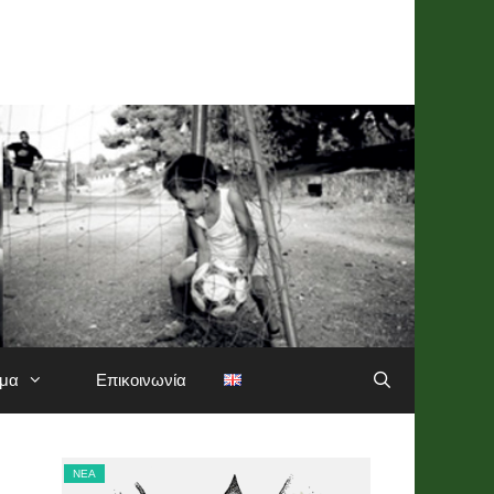
σμα
Επικοινωνία
ΝΈΑ
ΝΈΑ